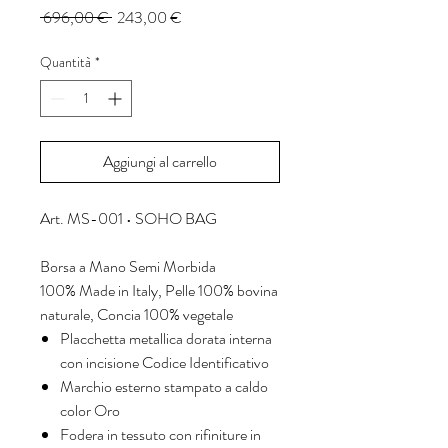
Prezzo
Prezzo
 696,00 € 
243,00 €
regolare
scontato
Quantità
*
Aggiungi al carrello
Art. MS-001 • SOHO BAG
Borsa a Mano Semi Morbida
100% Made in Italy, Pelle 100% bovina
naturale, Concia 100% vegetale
Placchetta metallica dorata interna
con incisione Codice Identificativo
Marchio esterno stampato a caldo
color Oro
Fodera in tessuto con rifiniture in