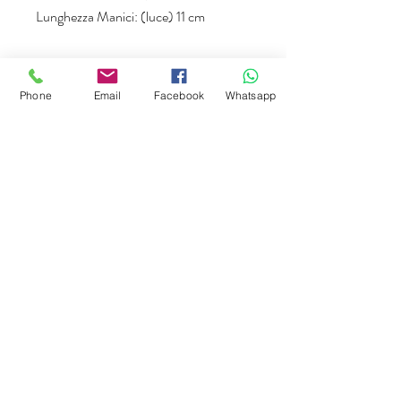
Lunghezza Manici: (luce) 11 cm
Phone
Email
Facebook
Whatsapp
OFFICINA della BORSA Srl.
Storia
Factory Outlet
News
Contatti
FAQ
Condizioni di Vendita
Spedizione, Resi&Recessi
Pagamenti Accettati
OFFICINA della BORSA unipersonale Srl.
Via Antonio Niedda,
18 - 35010
Vigonza (PD) - Tel:
049 502561
Whatsapp:
+39 338 2704587
E-mail:
info@officinadellaborsa.it
P.iva- C.F04003900273
REA PD-407735