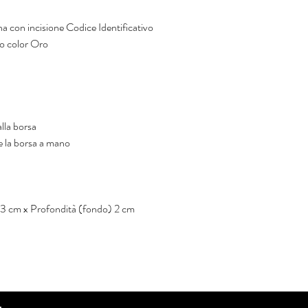
na con incisione Codice Identificativo
o color Oro
lla borsa
e la borsa a mano
33 cm x Profondità (fondo) 2 cm