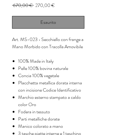
Prezzo
Prezzo
 670,00 € 
270,00 €
regolare
scontato
Esaurito
Art. MS-023 •
Secchiello con frange a
Mano Morbido con Tracolla Amovibile
100% Made in Italy
Pelle 100% bovina naturale
Concia 100% vegetale
Placchetta metallica dorata interna
con incisione Codice Identificativo
Marchio esterno stampato a caldo
color Oro
Fodera in tessuto
Parti metalliche dorate
Manico colorato a mano
3 tasche piatte interne e 1 taschino